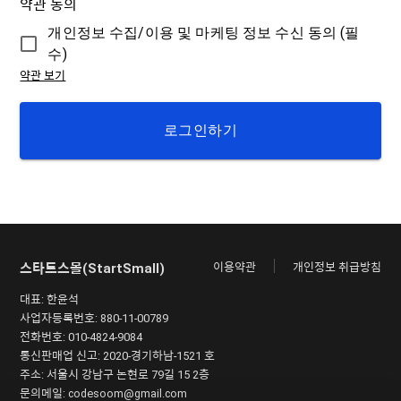
약관 동의
개인정보 수집/이용 및 마케팅 정보 수신 동의 (필
수)
약관 보기
로그인하기
스타트스몰(StartSmall)
이용약관
개인정보 취급방침
대표: 한윤석
사업자등록번호: 880-11-00789
전화번호: 010-4824-9084
통신판매업 신고: 2020-경기하남-1521 호
주소: 서울시 강남구 논현로 79길 15 2층
문의메일:
codesoom@gmail.com